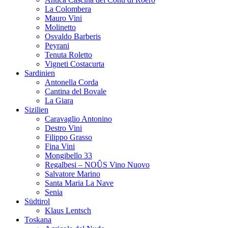
Antica Cascina dei Conti di Roero
La Colombera
Mauro Vini
Molinetto
Osvaldo Barberis
Peyrani
Tenuta Roletto
Vigneti Costacurta
Sardinien
Antonella Corda
Cantina del Bovale
La Giara
Sizilien
Caravaglio Antonino
Destro Vini
Filippo Grasso
Fina Vini
Mongibello 33
Regalbesi – NOÛS Vino Nuovo
Salvatore Marino
Santa Maria La Nave
Senia
Südtirol
Klaus Lentsch