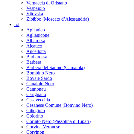
Vermentino
Vernaccia di Oristano
Vespaiolo
Vitovska
Zibibbo (Moscato d’Alessandria)
rot
Aglianico
Aglianicone
Albarossa
Aleatico
Ancellotta
Barbarossa
Barbera
Barbera del Sannio (Camaiola)
Bombino Nero
Bovale Sardo
Canaiolo Nero
Cannonau
Carignano
Casavecchia
Cesanese Comune (Bonvino Nero)
Ciliegiolo
Colorino
Corinto Nero (Passolina di Lipari)
Corvina Veronese