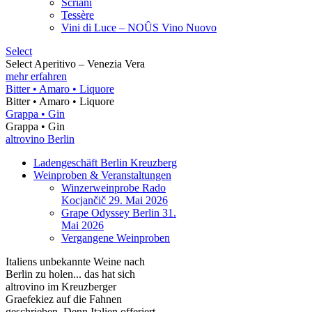
Sandro De Bruno
Scriani
Tessère
Vini di Luce – NOÛS Vino Nuovo
Select
Select Aperitivo – Venezia Vera
mehr erfahren
Bitter • Amaro • Liquore
Bitter • Amaro • Liquore
Grappa • Gin
Grappa • Gin
altrovino Berlin
Ladengeschäft Berlin Kreuzberg
Weinproben & Veranstaltungen
Winzerweinprobe Rado
Kocjančič 29. Mai 2026
Grape Odyssey Berlin 31.
Mai 2026
Vergangene Weinproben
Italiens unbekannte Weine nach
Berlin zu holen... das hat sich
altrovino im Kreuzberger
Graefekiez auf die Fahnen