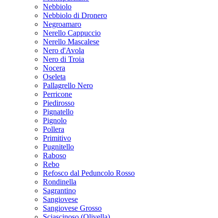
Montepulciano
Nebbiolo
Nebbiolo di Dronero
Negroamaro
Nerello Cappuccio
Nerello Mascalese
Nero d'Avola
Nero di Troia
Nocera
Oseleta
Pallagrello Nero
Perricone
Piedirosso
Pignatello
Pignolo
Pollera
Primitivo
Pugnitello
Raboso
Rebo
Refosco dal Peduncolo Rosso
Rondinella
Sagrantino
Sangiovese
Sangiovese Grosso