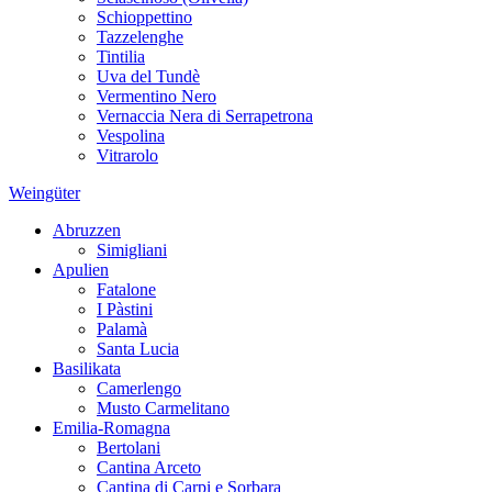
Sciascinoso (Olivella)
Schioppettino
Tazzelenghe
Tintilia
Uva del Tundè
Vermentino Nero
Vernaccia Nera di Serrapetrona
Vespolina
Vitrarolo
Weingüter
Abruzzen
Simigliani
Apulien
Fatalone
I Pàstini
Palamà
Santa Lucia
Basilikata
Camerlengo
Musto Carmelitano
Emilia-Romagna
Bertolani
Cantina Arceto