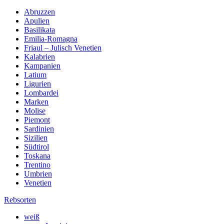
Regionen
Abruzzen
Apulien
Basilikata
Emilia-Romagna
Friaul – Julisch Venetien
Kalabrien
Kampanien
Latium
Ligurien
Lombardei
Marken
Molise
Piemont
Sardinien
Sizilien
Südtirol
Toskana
Trentino
Umbrien
Venetien
Rebsorten