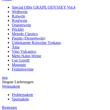
Weine
Special Offer GRAPE ODYSSEY Vol.4
Weißwein
Rotwein
Roséwein
Orangewein
Prickler
Metodo Classico
Passito (Dessertwein)
Unbekannte Rotweine Toskana
Ätna
Vino Vulcanico
Mehr-Natur-Weine
Gut Gereift
Magnum
Festtagsweine
neu
Jüngste Lieferungen
Weinpakete
Probierpakete
Sparpakete