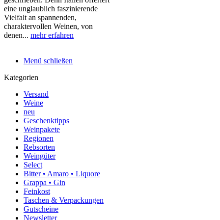
geschrieben. Denn Italien offeriert
eine unglaublich faszinierende
Vielfalt an spannenden,
charaktervollen Weinen, von
denen...
mehr erfahren
Menü schließen
Kategorien
Versand
Weine
neu
Geschenktipps
Weinpakete
Regionen
Rebsorten
Weingüter
Select
Bitter • Amaro • Liquore
Grappa • Gin
Feinkost
Taschen & Verpackungen
Gutscheine