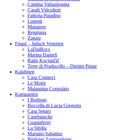
Cantina di Carpi e Sorbara
Cantina Valsamoggia
Casali Viticultori
Fattoria Paradiso
Lusenti
Manaresi
Reggiana
Zanasi
Friaul – Julisch Venetien
LaDaiRocs
Marina Danieli
Rado Kocjančič
Terre di Praducello – Dimitri Pintar
Kalabrien
Casa Comerci
Le Moire
Malaspina Consolato
Kampanien
I Borboni
Boccella di Lucia Gregorio
Casa Setaro
Casebianche
Guastaferro
La Sibilla
Mariano Sabatino