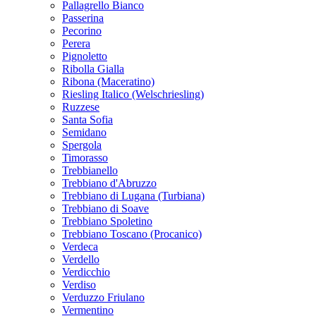
Nuragus
Pallagrello Bianco
Passerina
Pecorino
Perera
Pignoletto
Ribolla Gialla
Ribona (Maceratino)
Riesling Italico (Welschriesling)
Ruzzese
Santa Sofia
Semidano
Spergola
Timorasso
Trebbianello
Trebbiano d'Abruzzo
Trebbiano di Lugana (Turbiana)
Trebbiano di Soave
Trebbiano Spoletino
Trebbiano Toscano (Procanico)
Verdeca
Verdello
Verdicchio
Verdiso
Verduzzo Friulano