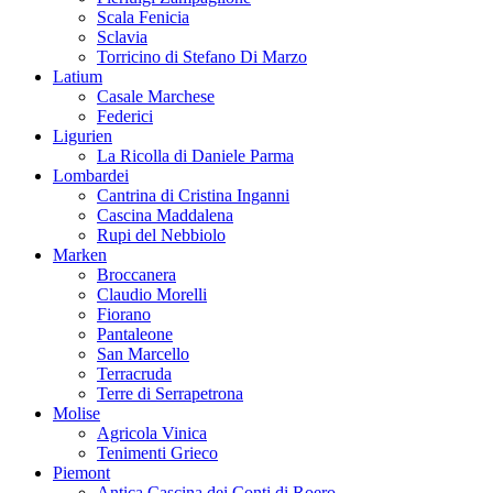
Pierluigi Zampaglione
Scala Fenicia
Sclavia
Torricino di Stefano Di Marzo
Latium
Casale Marchese
Federici
Ligurien
La Ricolla di Daniele Parma
Lombardei
Cantrina di Cristina Inganni
Cascina Maddalena
Rupi del Nebbiolo
Marken
Broccanera
Claudio Morelli
Fiorano
Pantaleone
San Marcello
Terracruda
Terre di Serrapetrona
Molise
Agricola Vinica
Tenimenti Grieco
Piemont