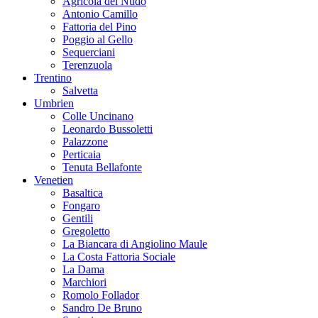
Toskana
Agricola del Nudo
Antonio Camillo
Fattoria del Pino
Poggio al Gello
Sequerciani
Terenzuola
Trentino
Salvetta
Umbrien
Colle Uncinano
Leonardo Bussoletti
Palazzone
Perticaia
Tenuta Bellafonte
Venetien
Basaltica
Fongaro
Gentili
Gregoletto
La Biancara di Angiolino Maule
La Costa Fattoria Sociale
La Dama
Marchiori
Romolo Follador