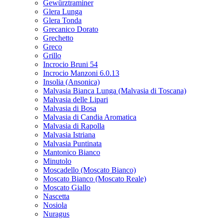
Garofanata
Gewürztraminer
Glera Lunga
Glera Tonda
Grecanico Dorato
Grechetto
Greco
Grillo
Incrocio Bruni 54
Incrocio Manzoni 6.0.13
Insolia (Ansonica)
Malvasia Bianca Lunga (Malvasia di Toscana)
Malvasia delle Lipari
Malvasia di Bosa
Malvasia di Candia Aromatica
Malvasia di Rapolla
Malvasia Istriana
Malvasia Puntinata
Mantonico Bianco
Minutolo
Moscadello (Moscato Bianco)
Moscato Bianco (Moscato Reale)
Moscato Giallo
Nascetta
Nosiola