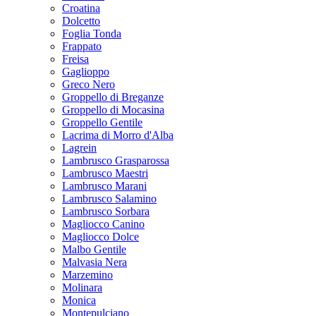
Corvinon
Croatina
Dolcetto
Foglia Tonda
Frappato
Freisa
Gaglioppo
Greco Nero
Groppello di Breganze
Groppello di Mocasina
Groppello Gentile
Lacrima di Morro d'Alba
Lagrein
Lambrusco Grasparossa
Lambrusco Maestri
Lambrusco Marani
Lambrusco Salamino
Lambrusco Sorbara
Magliocco Canino
Magliocco Dolce
Malbo Gentile
Malvasia Nera
Marzemino
Molinara
Monica