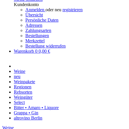
Menü schließen
Kundenkonto
Anmelden
oder neu
registrieren
Übersicht
Persönliche Daten
Adressen
Zahlungsarten
Bestellungen
Merkzettel
Bestellung widerrufen
Warenkorb
0
0,00 €
Weine
neu
Weinpakete
Regionen
Rebsorten
Weingüter
Select
Bitter • Amaro • Liquore
Grappa • Gin
altrovino Berlin