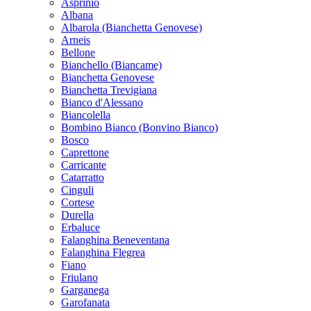
weiß
Asprinio
Albana
Albarola (Bianchetta Genovese)
Arneis
Bellone
Bianchello (Biancame)
Bianchetta Genovese
Bianchetta Trevigiana
Bianco d'Alessano
Biancolella
Bombino Bianco (Bonvino Bianco)
Bosco
Caprettone
Carricante
Catarratto
Cinguli
Cortese
Durella
Erbaluce
Falanghina Beneventana
Falanghina Flegrea
Fiano
Friulano
Garganega